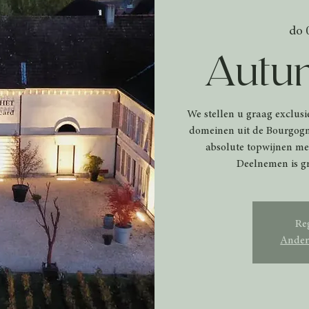
do 
Autum
We stellen u graag exclusi
domeinen uit de Bourgogn
absolute topwijnen met
Deelnemen is gra
Reg
Ander