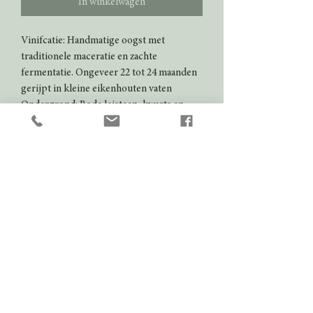
In winkelwagen
Vinifcatie: Handmatige oogst met
traditionele maceratie en zachte
fermentatie. Ongeveer 22 tot 24 maanden
gerijpt in kleine eikenhouten vaten
Ondergrond: Rode leisteen, kwarts en
steenachtige ondergrond
Bewaarpotentieel: 10 tot 15 jaar
Serveertemperatuur: 15 tot 17° C
Kleur
Rood
Domein
Weingut Prinz Salm
Jaargang