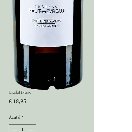
L’Eclat Blanc
Prijs
€ 18,95
Aantal
*