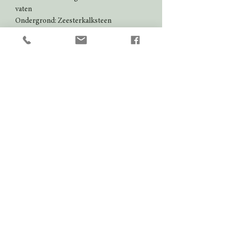
vaten
Ondergrond: Zeesterkalksteen
Bewaarpotentieel: 10 tot 15 jaar
Serveertemperatuur: 16 tot 18° C
Kleur
Rood
Domein
Château Haut-Meyreau
Streek
Bordeaux
Land
Frankrijk
Druivensoort