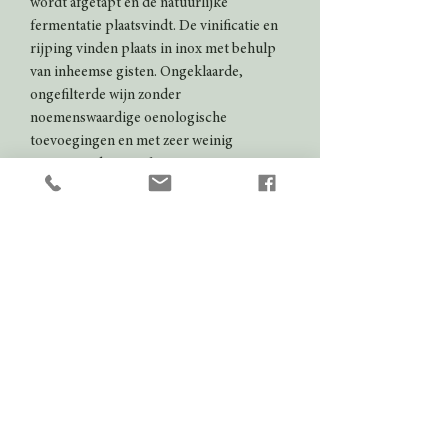
wordt afgetapt en de natuurlijke
fermentatie plaatsvindt. De vinificatie en
rijping vinden plaats in inox met behulp
van inheemse gisten. Ongeklaarde,
ongefilterde wijn zonder
noemenswaardige oenologische
toevoegingen en met zeer weinig
toegevoegde zwavel
Ondergrond:
Klei-kalksteen
Bewaarpotentieel:
2 tot 4 jaar
Serveertemperatuur:
8 tot 10° C
Kleur
Blouge
Domein
Domaine du Clos d’Alari
Jaargang