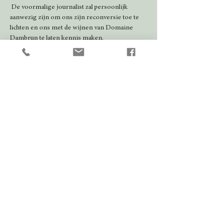
 De voormalige journalist zal persoonlijk 
aanwezig zijn om ons zijn reconversie toe te 
lichten en ons met de wijnen van Domaine 
Dambrun te laten kennis maken.

 U krijgt uiteraard ook de gelegenheid om de 
verschillende cuvées vergezeld van een hapje te 
proeven.
Partager cet événement