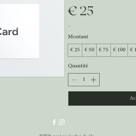
€ 25
Montant
€ 25
€ 50
€ 75
€ 100
€ 
Quantité
Ac