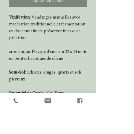
Ajouter au panier
Vinifcation:
Vendanges manuelles avec
macération traditionnelle et fermentation
en douceur afin de préserver finesse et
précision
aromatique. Élevage d’environ 22 à 24 mois
en petites barriques de chêne
Sous-Sol:
Schistes rouges, quartz et sols
pierreux
Potentiel de Garde:
10 à 15 ans
Temperature de service:
15 à 17° C