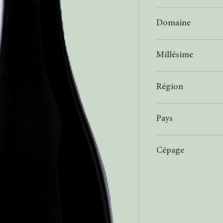
Rouge
Domaine
Domaine Dambrun
Millésime
2019
Région
AOP Ventoux
Pays
France
Cépage
Muscat
Grenache