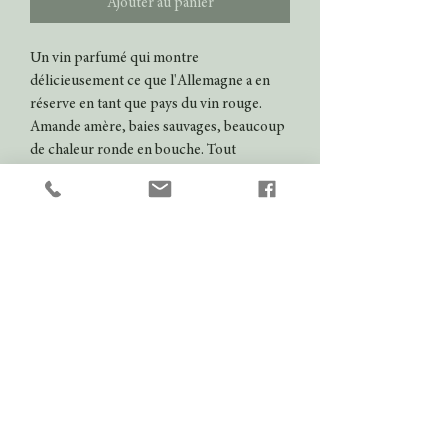
Ajouter au panier
Un vin parfumé qui montre
délicieusement ce que l'Allemagne a en
réserve en tant que pays du vin rouge.
Amande amère, baies sauvages, beaucoup
de chaleur ronde en bouche. Tout
simplement délicieux.
VDP.Gutswein
Potentiel de garde
10 ans
Couleur
Rouge
Domaine
Prinz Salm
Millésime