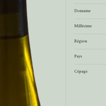
Blanc
Domaine
Schneider
Millésime
2022
Région
Baden
Pays
Allemagne
Cépage
Sauvignon blanc