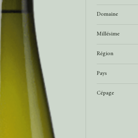
Blanc
Domaine
Schneider
Millésime
2021
Région
Baden
Pays
Allemagne
Cépage
Weißer Burgunder